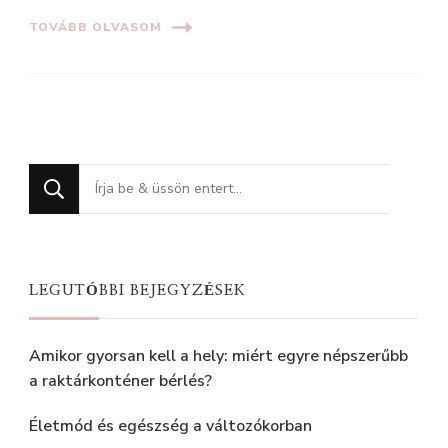
TOVÁBB OLVASOM
Keres
valamit?
LEGUTÓBBI BEJEGYZÉSEK
Amikor gyorsan kell a hely: miért egyre népszerűbb
a raktárkonténer bérlés?
Életmód és egészség a változókorban