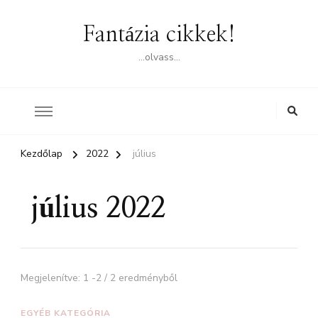
Fantázia cikkek!
…olvass…
Kezdőlap
2022
július
július 2022
Megjelenítve: 1 -2 / 2 eredményből
EGYÉB KATEGÓRIA