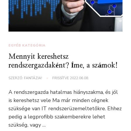
EGYÉB KATEGÓRIA
Mennyit kereshetsz
rendszergazdaként? Íme, a számok!
SZERZŐ:
FANTÁZIA!
FRISSÍTVE
2022.06.08.
A rendszergazda hatalmas hiányszakma, és jól
is kereshetsz vele Ma már minden cégnek
szüksége van IT rendszerüzemeltetőkre. Ehhez
pedig a legprofibb szakemberekre lehet
szükség, vagy …