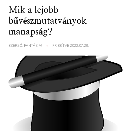
Mik a lejobb
bűvészmutatványok
manapság?
SZERZŐ:
FANTÁZIA!
FRISSÍTVE
2022.07.29.