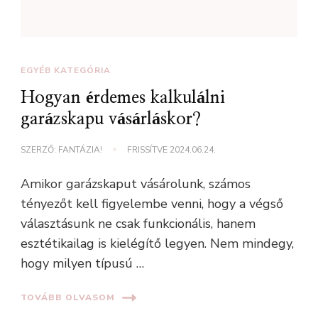
EGYÉB KATEGÓRIA
Hogyan érdemes kalkulálni
garázskapu vásárláskor?
SZERZŐ:
FANTÁZIA!
FRISSÍTVE
2024.06.24.
Amikor garázskaput vásárolunk, számos
tényezőt kell figyelembe venni, hogy a végső
választásunk ne csak funkcionális, hanem
esztétikailag is kielégítő legyen. Nem mindegy,
hogy milyen típusú …
TOVÁBB OLVASOM