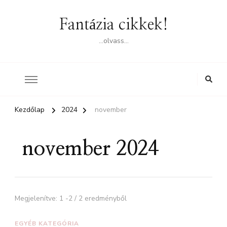
Fantázia cikkek!
…olvass…
Kezdőlap
2024
november
november 2024
Megjelenítve: 1 -2 / 2 eredményből
EGYÉB KATEGÓRIA