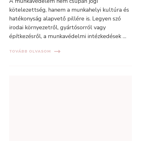
A munkavédelem nem csupán jogi
kötelezettség, hanem a munkahelyi kultúra és
hatékonyság alapvető pillére is. Legyen szó
irodai környezetről, gyártósorról vagy
építkezésről, a munkavédelmi intézkedések …
TOVÁBB OLVASOM