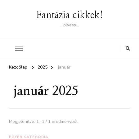
Fantázia cikkek!
…olvass…
Kezdőlap
2025
január
január 2025
Megjelenítve: 1 -1 / 1 eredményből
EGYÉB KATEGÓRIA