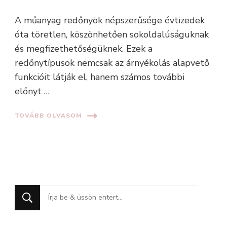
A műanyag redőnyök népszerűsége évtizedek
óta töretlen, köszönhetően sokoldalúságuknak
és megfizethetőségüknek. Ezek a
redőnytípusok nemcsak az árnyékolás alapvető
funkcióit látják el, hanem számos további
előnyt …
TOVÁBB OLVASOM
Keres
valamit?