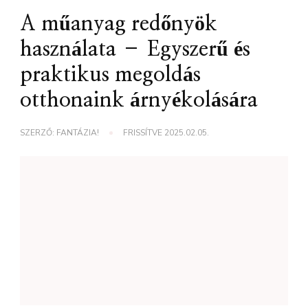
A műanyag redőnyök
használata – Egyszerű és
praktikus megoldás
otthonaink árnyékolására
SZERZŐ:
FANTÁZIA!
FRISSÍTVE
2025.02.05.