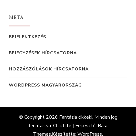
META
BEJELENTKEZÉS
BEJEGYZÉSEK HÍRCSATORNA
HOZZÁSZÓLÁSOK HÍRCSATORNA
WORDPRESS MAGYARORSZÁG
© Copyright 2026
Fantázia cikkek!
. Minden jog
fenntartva. Chic Lite | Fejlesztő:
Rara
Themes
.Készítette:
WordPress
.