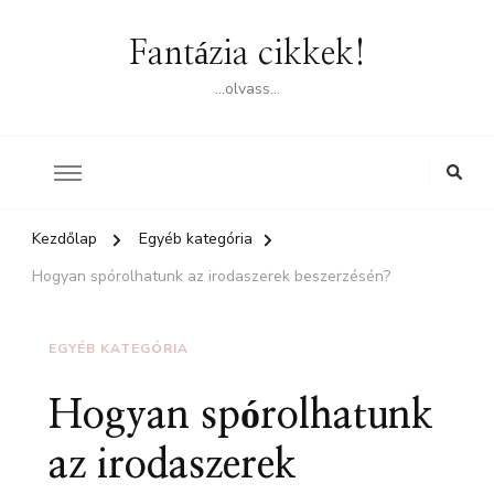
Fantázia cikkek!
…olvass…
Kezdőlap
Egyéb kategória
Hogyan spórolhatunk az irodaszerek beszerzésén?
EGYÉB KATEGÓRIA
Hogyan spórolhatunk
az irodaszerek