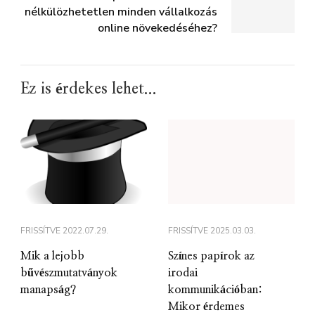
nélkülözhetetlen minden vállalkozás
online növekedéséhez?
Ez is érdekes lehet...
FRISSÍTVE
2022.07.29.
FRISSÍTVE
2025.03.03.
Mik a lejobb
Színes papírok az
bűvészmutatványok
irodai
manapság?
kommunikációban:
Mikor érdemes