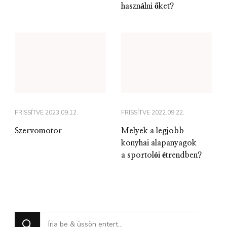
használni őket?
FRISSÍTVE
2023.09.12.
FRISSÍTVE
2022.09.22.
Szervomotor
Melyek a legjobb
konyhai alapanyagok
a sportolói étrendben?
Keres