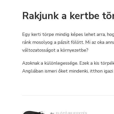
Rakjunk a kertbe tö
Egy kerti törpe mindig képes lehet arra, ho
ránk mosolyog a pázsit fölött. Mi az oka ann
változatosságot a környezetbe?
Azoknak a különlegessége. Ezek a kis törpé
Angliában ismeri őket mindenki, itthon igazi
ELŐZŐ BEJEGYZÉS