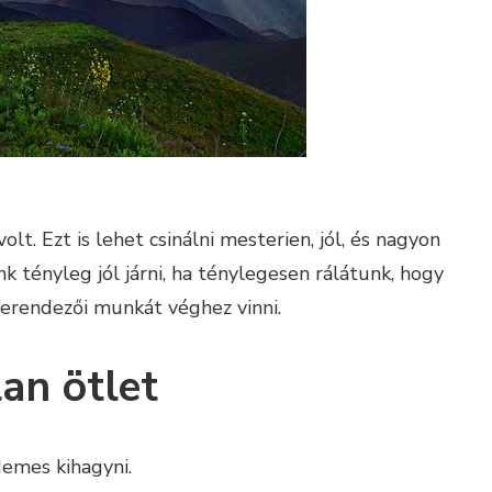
olt. Ezt is lehet csinálni mesterien, jól, és nagyon
k tényleg jól járni, ha ténylegesen rálátunk, hogy
erendezői munkát véghez vinni.
an ötlet
demes kihagyni.