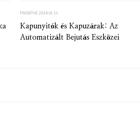
FRISSÍTVE
2024.01.11.
ka
Kapunyitók és Kapuzárak: Az
Automatizált Bejutás Eszközei