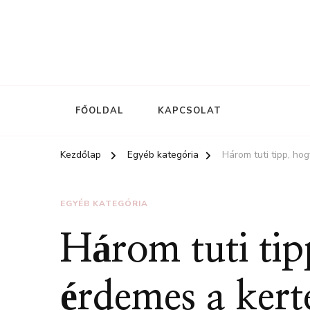
FŐOLDAL
KAPCSOLAT
Kezdőlap
Egyéb kategória
Három tuti tipp, hog
EGYÉB KATEGÓRIA
Három tuti ti
érdemes a kerte