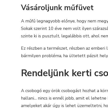
Vásároljunk műfüvet
A műfű legnagyobb előnye, hogy nem megy ki
Sokak szerint 10 éve nem volt ilyen száraz
szinte ki is pusztult, legalábbis ott, ahol ne
Ez részben a természet, részben az emberi lu
bármilyen probléma, ha ültetett pázsit hel
Rendeljünk kerti cs
A csobogó egy örök csobogást hozhat a kör
hallani… nincs is ennél jobb, amit el lehetn
amelyeket akár úgy is lehet üzemeltetni, ho