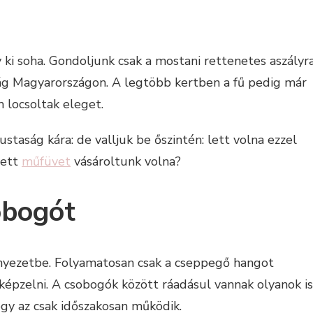
 soha. Gondoljunk csak a mostani rettenetes aszályra
ság Magyarországon. A legtöbb kertben a fű pedig már
m locsoltak eleget.
staság kára: de valljuk be őszintén: lett volna ezzel
yett
műfüvet
vásároltunk volna?
obogót
nyezetbe. Folyamatosan csak a cseppegő hangot
e képzelni. A csobogók között ráadásul vannak olyanok is
gy az csak időszakosan működik.