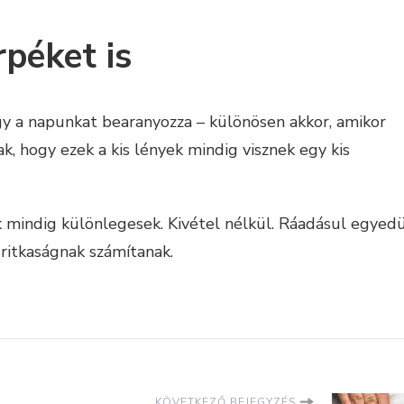
rpéket is
gy a napunkat bearanyozza – különösen akkor, amikor
ak, hogy ezek a kis lények mindig visznek egy kis
k mindig különlegesek. Kivétel nélkül. Ráadásul egyed
 ritkaságnak számítanak.
KÖVETKEZŐ BEJEGYZÉS