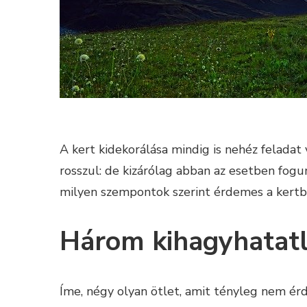
A kert kidekorálása mindig is nehéz feladat v
rosszul: de kizárólag abban az esetben fogun
milyen szempontok szerint érdemes a kertb
Három kihagyhatatl
Íme, négy olyan ötlet, amit tényleg nem ér