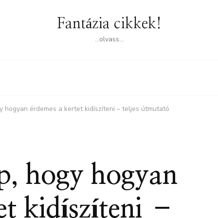
Fantázia cikkek!
…olvass…
y hogyan érdemes a kertet kidíszíteni – teljes útmutató
pp, hogy hogyan
t kidíszíteni –