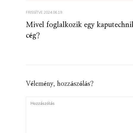
FRISSÍTVE
2024.06.19.
Mivel foglalkozik egy kaputechni
cég?
Vélemény, hozzászólás?