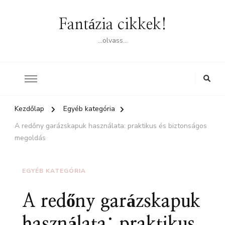
Fantázia cikkek!
…olvass…
Kezdőlap
Egyéb kategória
A redőny garázskapuk használata: praktikus és biztonságos
megoldás
EGYÉB KATEGÓRIA
A redőny garázskapuk
használata: praktikus