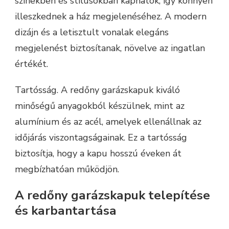
színekben és stílusokban kaphatók, így könnyen
illeszkednek a ház megjelenéséhez. A modern
dizájn és a letisztult vonalak elegáns
megjelenést biztosítanak, növelve az ingatlan
értékét.
Tartósság. A redőny garázskapuk kiváló
minőségű anyagokból készülnek, mint az
alumínium és az acél, amelyek ellenállnak az
időjárás viszontagságainak. Ez a tartósság
biztosítja, hogy a kapu hosszú éveken át
megbízhatóan működjön.
A redőny garázskapuk telepítése
és karbantartása