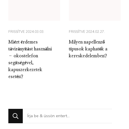
FRISSÍTVE
2024.03.03.
FRISSÍTVE
2024.02.27.
Miért érdemes
Milyen napellenző
távirányítást használni
típusok kaphatók a
– okostelefon
kereskedelemben?
segítségével,
kapuszerkezetek
esetén?
Keres
valamit?