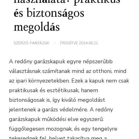
és biztonságos
megoldás
SZERZŐ:
FANTÁZIA!
FRISSÍTVE
2024.06.21.
A redőny garázskapuk egyre népszerűbb
választásnak számítanak mind az otthoni, mind
az ipari környezetekben. Ezek a kapuk nem csak
praktikusak és esztétikusak, hanem
biztonságosak is, így kiváló megoldást
jelentenek a garázs védelmére. A redőny
garázskapuk működési elve egyszerű:
függőlegesen mozognak, és egy tengelyre
tekerednek fel, helyet takarítva meg a