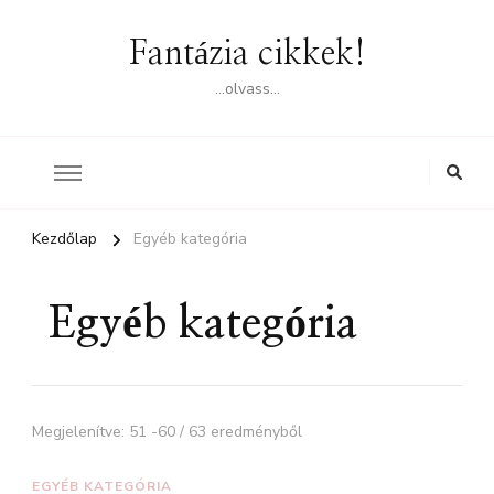
Fantázia cikkek!
…olvass…
Kezdőlap
Egyéb kategória
Egyéb kategória
Megjelenítve: 51 -60 / 63 eredményből
EGYÉB KATEGÓRIA