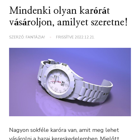
Mindenki olyan karórát
vásároljon, amilyet szeretne!
SZERZŐ:
FANTÁZIA!
FRISSÍTVE
2022.12.21.
Nagyon sokféle karóra van, amit meg lehet
vásárolni a hazai kereskedelemben. Mielőtt