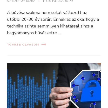
SZERZŐ:
FANTÁZIA!
FRISSÍTVE
2022.07.29.
A bűvész szakma nem sokat változott az
utóbbi 20-30 év során. Ennek az az oka, hogy a
technika szinte semmilyen kihatással sincs a
hagyományos bűvészetre …
TOVÁBB OLVASOM