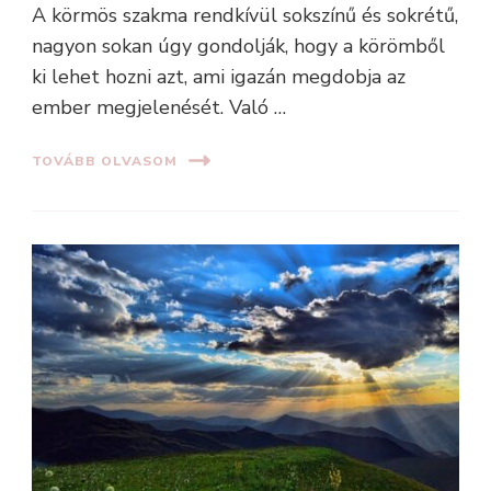
A körmös szakma rendkívül sokszínű és sokrétű,
nagyon sokan úgy gondolják, hogy a körömből
ki lehet hozni azt, ami igazán megdobja az
ember megjelenését. Való …
TOVÁBB OLVASOM