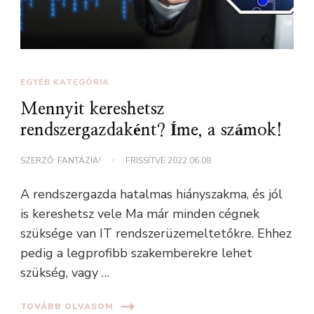
EGYÉB KATEGÓRIA
Mennyit kereshetsz
rendszergazdaként? Íme, a számok!
SZERZŐ:
FANTÁZIA!
FRISSÍTVE
2022.06.08.
A rendszergazda hatalmas hiányszakma, és jól
is kereshetsz vele Ma már minden cégnek
szüksége van IT rendszerüzemeltetőkre. Ehhez
pedig a legprofibb szakemberekre lehet
szükség, vagy …
TOVÁBB OLVASOM