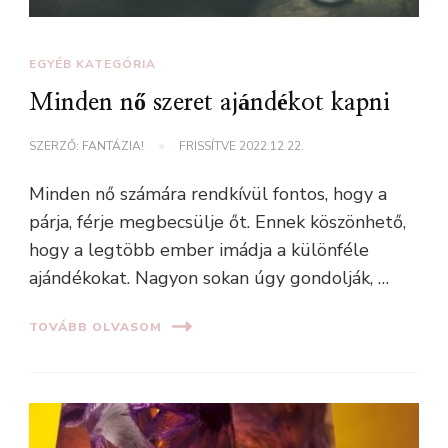
EGYÉB KATEGÓRIA
Minden nő szeret ajándékot kapni
SZERZŐ:
FANTÁZIA!
FRISSÍTVE
2022.12.22.
Minden nő számára rendkívül fontos, hogy a
párja, férje megbecsülje őt. Ennek köszönhető,
hogy a legtöbb ember imádja a különféle
ajándékokat. Nagyon sokan úgy gondolják, …
TOVÁBB OLVASOM