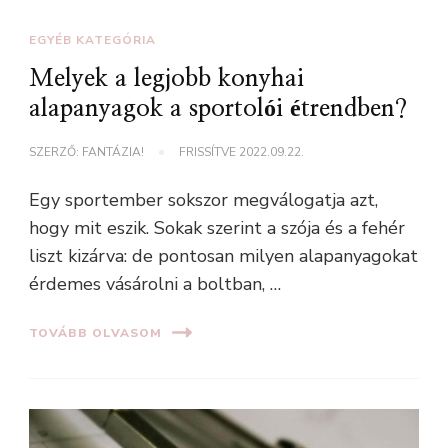
EGYÉB KATEGÓRIA
Melyek a legjobb konyhai
alapanyagok a sportolói étrendben?
SZERZŐ:
FANTÁZIA!
FRISSÍTVE
2022.09.22.
Egy sportember sokszor megválogatja azt,
hogy mit eszik. Sokak szerint a szója és a fehér
liszt kizárva: de pontosan milyen alapanyagokat
érdemes vásárolni a boltban, …
TOVÁBB OLVASOM