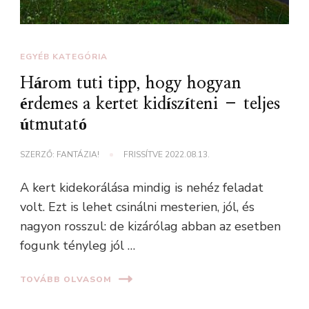
EGYÉB KATEGÓRIA
Három tuti tipp, hogy hogyan
érdemes a kertet kidíszíteni – teljes
útmutató
SZERZŐ:
FANTÁZIA!
FRISSÍTVE
2022.08.13.
A kert kidekorálása mindig is nehéz feladat
volt. Ezt is lehet csinálni mesterien, jól, és
nagyon rosszul: de kizárólag abban az esetben
fogunk tényleg jól …
TOVÁBB OLVASOM