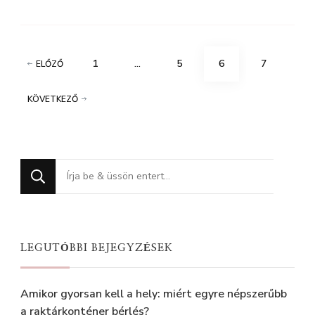
Bejegyzés
OLDAL
OLDAL
OLDAL
OLDAL
1
…
5
6
7
ELŐZŐ
navigáció
KÖVETKEZŐ
Keres
valamit?
LEGUTÓBBI BEJEGYZÉSEK
Amikor gyorsan kell a hely: miért egyre népszerűbb
a raktárkonténer bérlés?