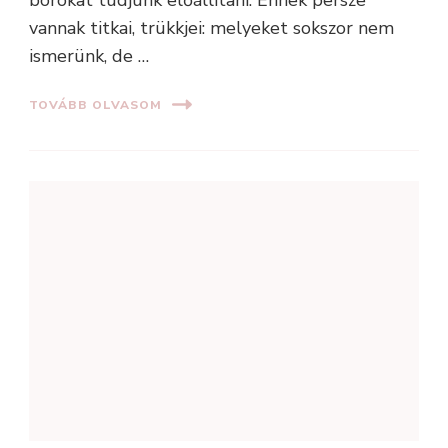
borokat tudjunk előállítani. Ennek persze
vannak titkai, trükkjei: melyeket sokszor nem
ismerünk, de …
TOVÁBB OLVASOM