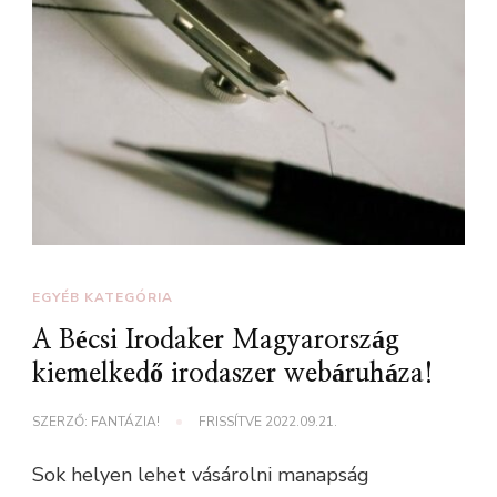
EGYÉB KATEGÓRIA
A Bécsi Irodaker Magyarország
kiemelkedő irodaszer webáruháza!
SZERZŐ:
FANTÁZIA!
FRISSÍTVE
2022.09.21.
Sok helyen lehet vásárolni manapság