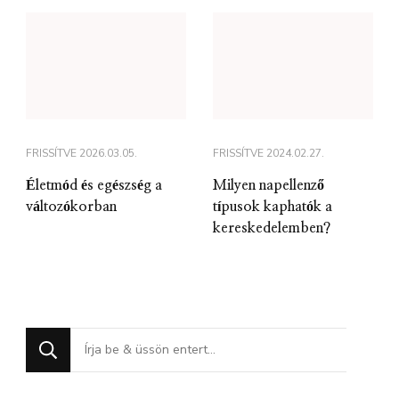
FRISSÍTVE
2026.03.05.
FRISSÍTVE
2024.02.27.
Életmód és egészség a
Milyen napellenző
változókorban
típusok kaphatók a
kereskedelemben?
Keres
valamit?