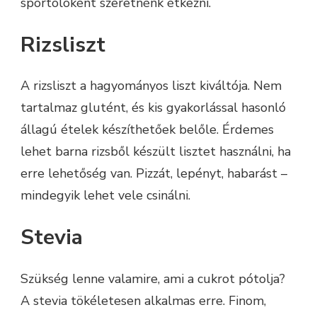
sportolóként szeretnénk étkezni.
Rizsliszt
A rizsliszt a hagyományos liszt kiváltója. Nem
tartalmaz glutént, és kis gyakorlással hasonló
állagú ételek készíthetőek belőle. Érdemes
lehet barna rizsből készült lisztet használni, ha
erre lehetőség van. Pizzát, lepényt, habarást –
mindegyik lehet vele csinálni.
Stevia
Szükség lenne valamire, ami a cukrot pótolja?
A stevia tökéletesen alkalmas erre. Finom,