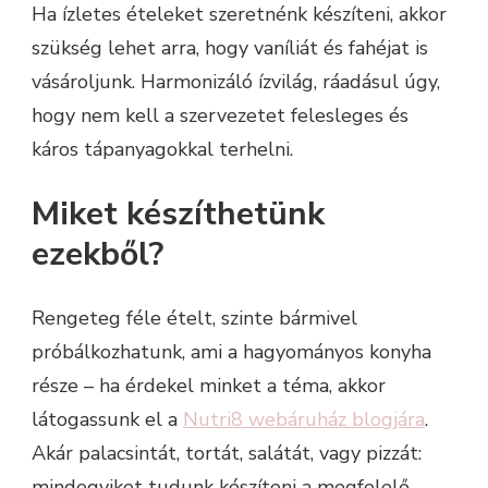
Ha ízletes ételeket szeretnénk készíteni, akkor
szükség lehet arra, hogy vaníliát és fahéjat is
vásároljunk. Harmonizáló ízvilág, ráadásul úgy,
hogy nem kell a szervezetet felesleges és
káros tápanyagokkal terhelni.
Miket készíthetünk
ezekből?
Rengeteg féle ételt, szinte bármivel
próbálkozhatunk, ami a hagyományos konyha
része – ha érdekel minket a téma, akkor
látogassunk el a
Nutri8 webáruház blogjára
.
Akár palacsintát, tortát, salátát, vagy pizzát:
mindegyiket tudunk készíteni a megfelelő,