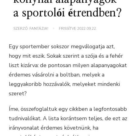
a sportolói étrendben?
SZERZŐ:
FANTÁZIA!
FRISSÍTVE
2022.09.22.
Egy sportember sokszor megválogatja azt,
hogy mit eszik. Sokak szerint a szója és a fehér
liszt kizárva: de pontosan milyen alapanyagokat
érdemes vásárolni a boltban, melyek a
leggyakoribb hozzávalók, melyeket mindenki
szeret?
Íme, összefoglaltuk egy cikkben a legfontosabb
tudnivalókat. A lista korántsem teljes, de ezt az
irányvonalat érdemes követnünk, ha