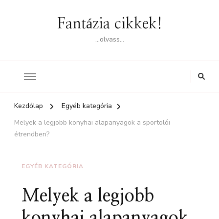
Fantázia cikkek!
…olvass…
Kezdőlap
Egyéb kategória
Melyek a legjobb konyhai alapanyagok a sportolói
étrendben?
EGYÉB KATEGÓRIA
Melyek a legjobb
konyhai alapanyagok