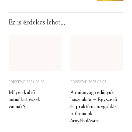
Ez is érdekes lehet...
FRISSÍTVE
2024.03.03.
FRISSÍTVE
2025.02.05.
Milyen külső
A műanyag redőnyök
autóalkatrészek
használata – Egyszerű
vannak?
és praktikus megoldás
otthonaink
árnyékolására